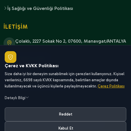
İş Sağlığı ve Güvenliği Politikası
İLETİŞİM
Çolaklı, 2227 Sokak No 2, 07600, Manavgat/ANTALYA
+902427442000
Çerez ve KVKK Politikası
Size daha iyi bir deneyim sunabilmek için çerezleri kullanıyoruz. Kişisel
info@sunthaliahotels.com
verileriniz, 6698 sayılı KVKK kapsamında, belirtilen amaçlar dışında
reservation@sunthalia.com
kullanılmayacak ve üçüncü kişilerle paylaşılmayacaktır.
Çerez Politikası
Detaylı Bilgi
Reddet
© 2024 Sunthalia Hotels & Resorts. Tüm hakları saklıdır. |
Pixel Lab®
Kabul Et